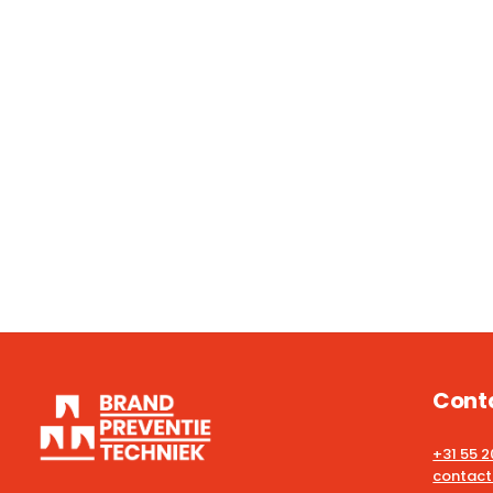
Cont
+31 55 
contact