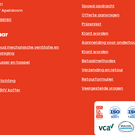
21
Spoed opdracht
 Apeldoorn
Offerte aanvragen
88180
Prijzenlijst
aar
Klant worden
Aanmelding voor onderhou
ud mechanische ventilatie en
Klant worden
iniging
Betaalmethodes
usser en haspel
Verzending en retour
Retourformulier
lichting
Veelgestelde vragen
BHV koffer