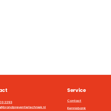
act
Service
Contact
203 2293
@brandpreventietechniek.nl
Kennisbank