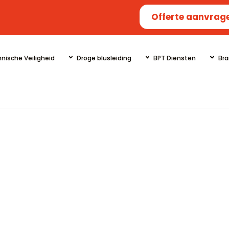
Offerte aanvrag
nische Veiligheid
Droge blusleiding
BPT Diensten
Bra