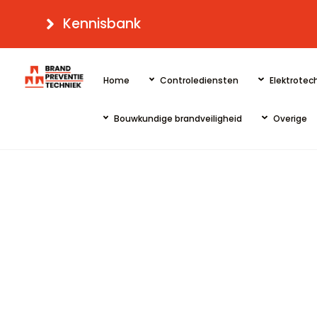
Skip
Kennisbank
to
content
Home
Controlediensten
Elektrotech
Bouwkundige brandveiligheid
Overige