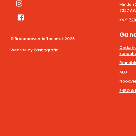
Minden 
7327 AW
KVK:
728
Ga n
© Brandpreventie Techniek
2026
Onderho
Website by
Pashagrafix
kanaalre
Brandbl
AED
Noodver
EHBO & 