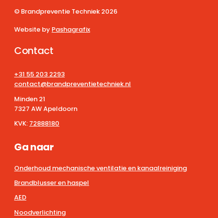
© Brandpreventie Techniek
2026
Website by
Pashagrafix
Contact
+31 55 203 2293
contact@brandpreventietechniek.nl
Minden 21
7327 AW Apeldoorn
KVK:
72888180
Ga naar
Onderhoud mechanische ventilatie en kanaalreiniging
Brandblusser en haspel
AED
Noodverlichting