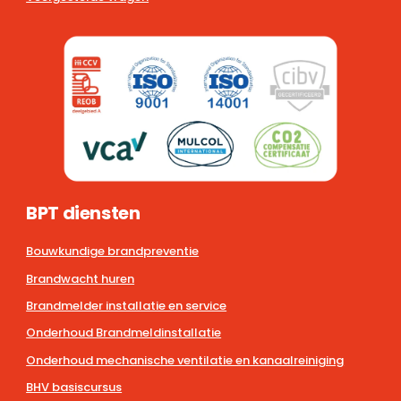
BPT diensten
Bouwkundige brandpreventie
Brandwacht huren
Brandmelder installatie en service
Onderhoud Brandmeldinstallatie
Onderhoud mechanische ventilatie en kanaalreiniging
BHV basiscursus