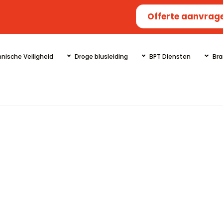
Offerte aanvrag
nische Veiligheid
Droge blusleiding
BPT Diensten
Bra