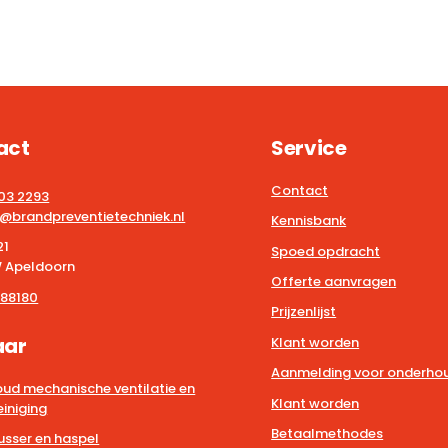
act
Service
Contact
203 2293
@brandpreventietechniek.nl
Kennisbank
21
Spoed opdracht
 Apeldoorn
Offerte aanvragen
88180
Prijzenlijst
aar
Klant worden
Aanmelding voor onderhou
ud mechanische ventilatie en
Klant worden
iniging
Betaalmethodes
usser en haspel