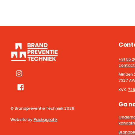
Cont
+31 55 
contact
Minden 
7327 AW
KVK:
728
Ga n
© Brandpreventie Techniek
2026
Onderho
Website by
Pashagrafix
kanaalre
Brandbl