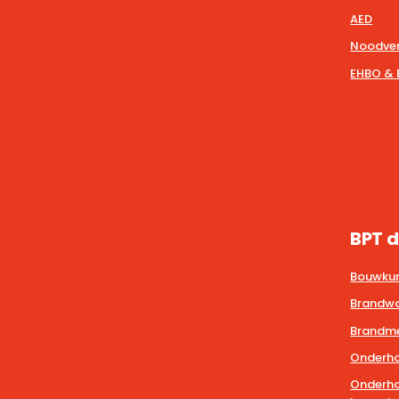
AED
Noodver
EHBO & 
BPT d
Bouwkun
Brandwa
Brandmel
Onderho
Onderho