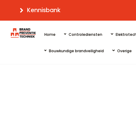
Skip
Kennisbank
to
content
Home
Controlediensten
Elektrotech
Bouwkundige brandveiligheid
Overige