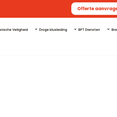
Offerte aanvrag
nische Veiligheid
Droge blusleiding
BPT Diensten
Bra