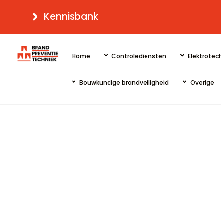
Skip
Kennisbank
to
content
Home
Controlediensten
Elektrotech
Bouwkundige brandveiligheid
Overige