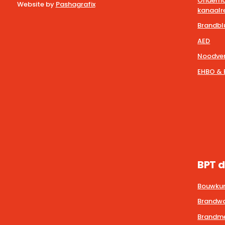
Onderho
Website by
Pashagrafix
kanaalre
Brandbl
AED
Noodver
EHBO & 
BPT d
Bouwkun
Brandwa
Brandmel