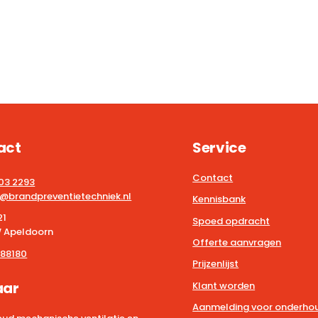
act
Service
Contact
203 2293
@brandpreventietechniek.nl
Kennisbank
21
Spoed opdracht
 Apeldoorn
Offerte aanvragen
88180
Prijzenlijst
aar
Klant worden
Aanmelding voor onderhou