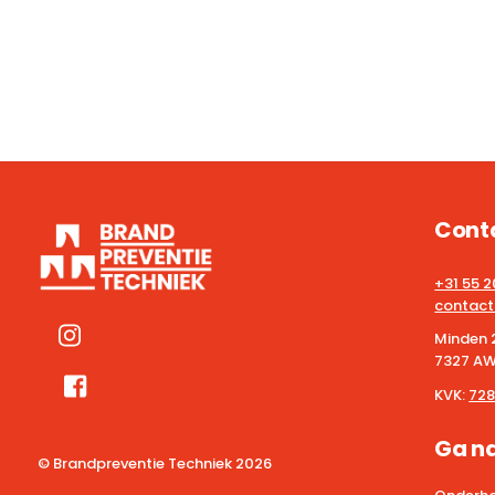
Cont
+31 55 
contact
Minden 
7327 AW
KVK:
728
Ga n
© Brandpreventie Techniek
2026