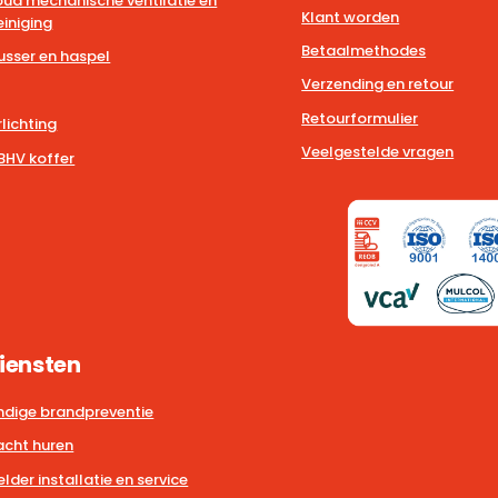
ud mechanische ventilatie en
Klant worden
iniging
Betaalmethodes
usser en haspel
Verzending en retour
Retourformulier
lichting
Veelgestelde vragen
BHV koffer
iensten
dige brandpreventie
cht huren
der installatie en service