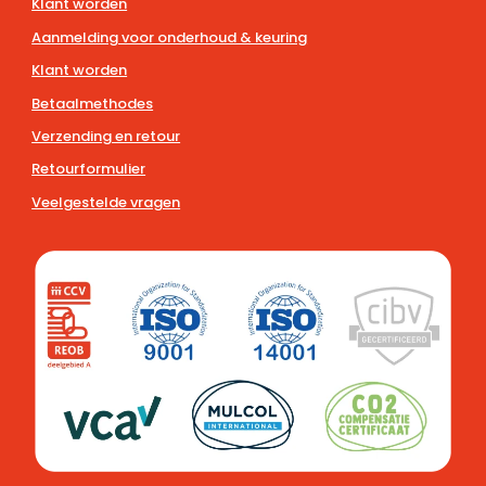
Klant worden
Aanmelding voor onderhoud & keuring
Klant worden
Betaalmethodes
Verzending en retour
Retourformulier
Veelgestelde vragen