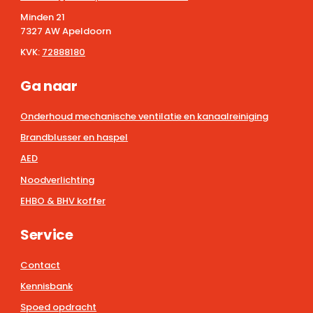
Minden 21
7327 AW Apeldoorn
KVK:
72888180
Ga naar
Onderhoud mechanische ventilatie en kanaalreiniging
Brandblusser en haspel
AED
Noodverlichting
EHBO & BHV koffer
Service
Contact
Kennisbank
Spoed opdracht