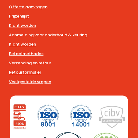
Offerte aanvragen
Prijzenlijst
Klant worden
Aanmelding voor onderhoud & keuring
Klant worden
Betaalmethodes
Verzending en retour
Retourformulier
Veelgestelde vragen