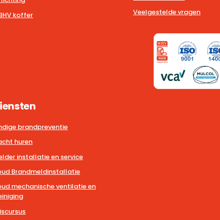
Veelgestelde vragen
BHV koffer
iensten
dige brandpreventie
cht huren
der installatie en service
ud Brandmeldinstallatie
ud mechanische ventilatie en
iniging
iscursus