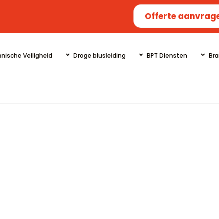
Offerte aanvrag
nische Veiligheid
Droge blusleiding
BPT Diensten
Bra