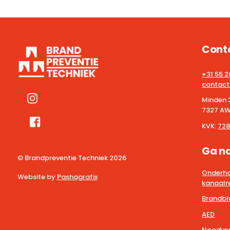
Cont
+31 55 
contact
Minden 
7327 AW
KVK:
728
Ga n
© Brandpreventie Techniek
2026
Onderho
Website by
Pashagrafix
kanaalre
Brandbl
AED
Noodver