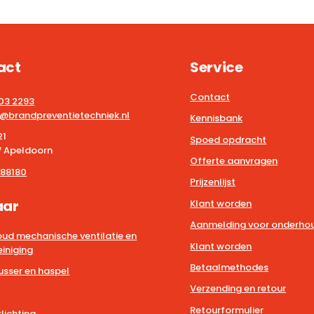
act
Service
Contact
203 2293
@brandpreventietechniek.nl
Kennisbank
21
Spoed opdracht
 Apeldoorn
Offerte aanvragen
88180
Prijzenlijst
aar
Klant worden
Aanmelding voor onderhou
ud mechanische ventilatie en
Klant worden
iniging
Betaalmethodes
usser en haspel
Verzending en retour
Retourformulier
lichting