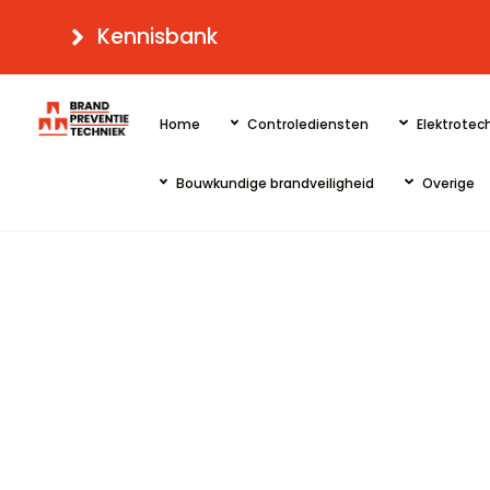
Skip
Kennisbank
to
content
Home
Controlediensten
Elektrotech
Bouwkundige brandveiligheid
Overige