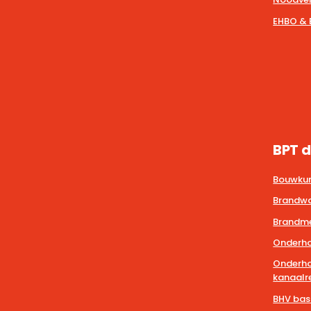
EHBO & 
BPT d
Bouwkun
Brandwa
Brandmel
Onderho
Onderho
kanaalre
BHV bas