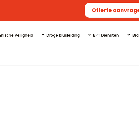
Offerte aanvrag
nische Veiligheid
Droge blusleiding
BPT Diensten
Bra