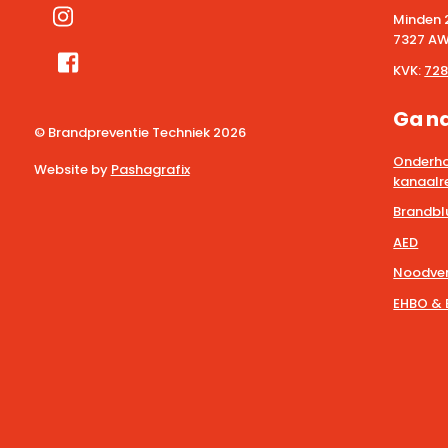
Minden 
7327 AW
KVK:
728
Ga n
© Brandpreventie Techniek
2026
Onderho
Website by
Pashagrafix
kanaalre
Brandbl
AED
Noodver
EHBO & 