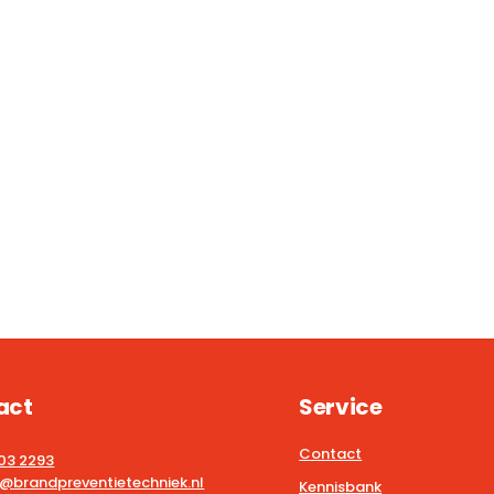
act
Service
Contact
203 2293
@brandpreventietechniek.nl
Kennisbank