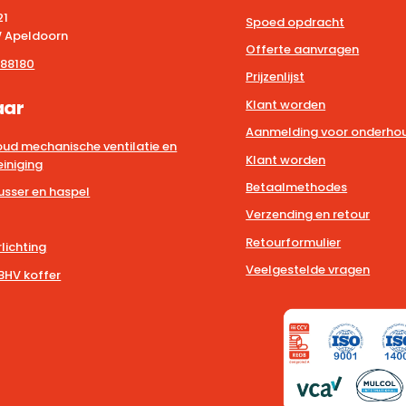
21
Spoed opdracht
 Apeldoorn
Offerte aanvragen
88180
Prijzenlijst
aar
Klant worden
Aanmelding voor onderhou
ud mechanische ventilatie en
Klant worden
iniging
Betaalmethodes
usser en haspel
Verzending en retour
Retourformulier
lichting
Veelgestelde vragen
BHV koffer