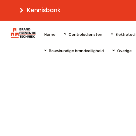
Skip
Kennisbank
to
content
Home
Controlediensten
Elektrotech
Bouwkundige brandveiligheid
Overige