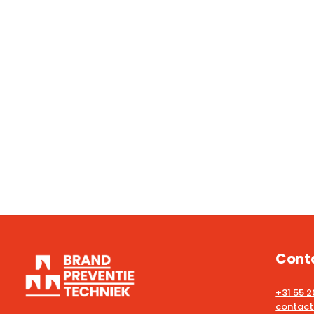
Cont
+31 55 
contact